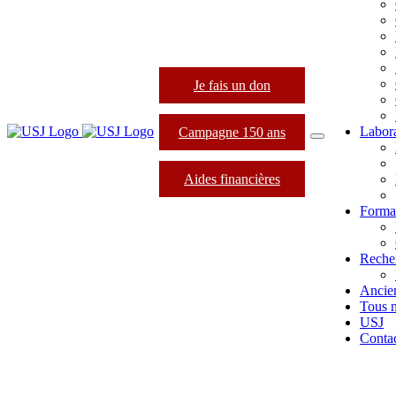
Je fais un don
Labora
Campagne 150 ans
Aides financières
Format
Reche
Ancie
Tous 
USJ
Conta