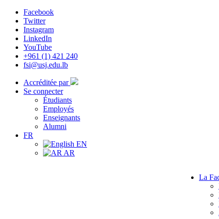
Facebook
Twitter
Instagram
LinkedIn
YouTube
+961 (1) 421 240
fsi@usj.edu.lb
Accréditée par
Se connecter
Étudiants
Employés
Enseignants
Alumni
FR
EN
AR
La Fac