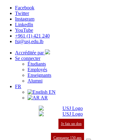
Facebook
Twitter
Instagram
LinkedIn
YouTube
+961 (1) 421 240
fsi@usj.edu.lb
Accréditée par
Se connecter
Étudiants
Employés
Enseignants
Alumni
FR
EN
AR
Je fais un don
Campagne 150 ans