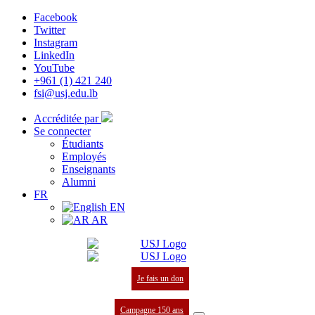
Facebook
Twitter
Instagram
LinkedIn
YouTube
+961 (1) 421 240
fsi@usj.edu.lb
Accréditée par
Se connecter
Étudiants
Employés
Enseignants
Alumni
FR
EN
AR
Je fais un don
Campagne 150 ans