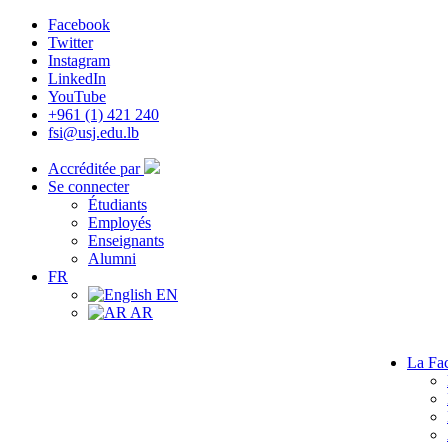
Facebook
Twitter
Instagram
LinkedIn
YouTube
+961 (1) 421 240
fsi@usj.edu.lb
Accréditée par
Se connecter
Étudiants
Employés
Enseignants
Alumni
FR
EN
AR
La Fac