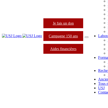
Je fais un don
Labora
Campagne 150 ans
Aides financières
Format
Reche
Ancie
Tous 
USJ
Conta