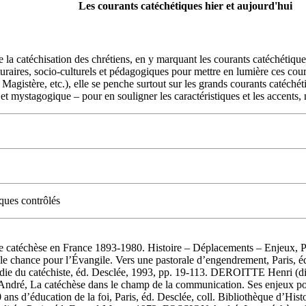
Les courants catéchétiques hier et aujourd'hui
e la catéchisation des chrétiens, en y marquant les courants catéchétique
pturaires, socio-culturels et pédagogiques pour mettre en lumière ces cou
agistère, etc.), elle se penche surtout sur les grands courants catéchét
 mystagogique – pour en souligner les caractéristiques et les accents, m
ques contrôlés
échèse en France 1893-1980. Histoire – Déplacements – Enjeux, Par
chance pour l’Évangile. Vers une pastorale d’engendrement, Paris, éd.
e du catéchiste, éd. Desclée, 1993, pp. 19-113. DEROITTE Henri (dir.
dré, La catéchèse dans le champ de la communication. Ses enjeux pour l’
ns d’éducation de la foi, Paris, éd. Desclée, coll. Bibliothèque d’Hi