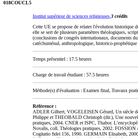
018COUCL5
Institut supérieur de sciences religieuses
3 crédits
Cette UE se propose de relater l'évolution historique d
elle se sert de plusieurs paramètres théologiques, scri
(conclusions de congrès internationaux, documents du M
catéchuménal, anthropologique, historico-prophétique et
Temps présentiel : 17.5 heures
Charge de travail étudiant : 57.5 heures
Méthode(s) d'évaluation : Examen final, Travaux prati
Référence :
ADLER Gilbert, VOGELEISEN Gérard, Un siècle de cat
Philippe et THEOBALD Christoph (dir.), Une nouvelle 
pratiques, 2004. CNER et ISPC, Thabor. L’encyclopédi
Novalis, coll. Théologies pratiques, 2002. FOSSION An
Cogitatio fidei 156, 1990. GERMAIN Elisabeth, 2000 a