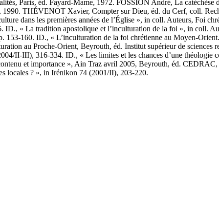
ntalités, Paris, éd. Fayard-Mame, 1972. FOSSION André, La catéchèse d
ris, 1990. THÉVENOT Xavier, Compter sur Dieu, éd. du Cerf, coll. Reche
ure dans les premières années de l’Église », in coll. Auteurs, Foi chrét
 ID., « La tradition apostolique et l’inculturation de la foi », in coll. 
, p. 153-160. ID., « L’inculturation de la foi chrétienne au Moyen-Orie
ulturation au Proche-Orient, Beyrouth, éd. Institut supérieur de science
04/II-III), 316-334. ID., « Les limites et les chances d’une théologie co
contenu et importance », Ain Traz avril 2005, Beyrouth, éd. CEDRAC, col
s locales ? », in Irénikon 74 (2001/II), 203-220.