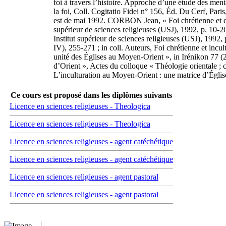
foi à travers l’histoire. Approche d’une étude des me
la foi, Coll. Cogitatio Fidei n° 156, Éd. Du Cerf, Pa
est de mai 1992. CORBON Jean, « Foi chrétienne et cult
supérieur de sciences religieuses (USJ), 1992, p. 10-26.
Institut supérieur de sciences religieuses (USJ), 1992
IV), 255-271 ; in coll. Auteurs, Foi chrétienne et inc
unité des Églises au Moyen-Orient », in Irénikon 77 (20
d’Orient », Actes du colloque « Théologie orientale ; 
L’inculturation au Moyen-Orient : une matrice d’Église
Ce cours est proposé dans les diplômes suivants
Licence en sciences religieuses - Theologica
Licence en sciences religieuses - Theologica
Licence en sciences religieuses - agent catéchétique
Licence en sciences religieuses - agent catéchétique
Licence en sciences religieuses - agent pastoral
Licence en sciences religieuses - agent pastoral