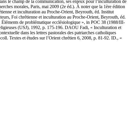
ans le champ de la communication, ses enjeux pour l’inculturation de
rches morales, Paris, mai 2009 (2e éd.). À noter que la 1ère édition
ienne et inculturation au Proche-Orient, Beyrouth, éd. Institut
Auteurs, Foi chrétienne et inculturation au Proche-Orient, Beyrouth, éd.
nt. Éléments de problématique ecclésiologique », in POC 38 (1988/III-
s religieuses (USJ), 1992, p. 175-196. DAOU Fadi, « Inculturation et
ntextuelle dans les lettres pastorales des patriarches catholiques
l. Textes et études sur l’Orient chrétien 6, 2008, p. 81-92. ID., «