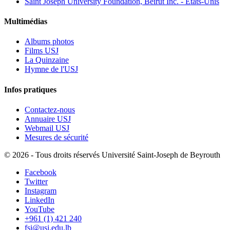
Saint Joseph University Foundation, Beirut Inc. - États-Unis
Multimédias
Albums photos
Films USJ
La Quinzaine
Hymne de l'USJ
Infos pratiques
Contactez-nous
Annuaire USJ
Webmail USJ
Mesures de sécurité
©
2026 - Tous droits réservés Université Saint-Joseph de Beyrouth
Facebook
Twitter
Instagram
LinkedIn
YouTube
+961 (1) 421 240
fsi@usj.edu.lb