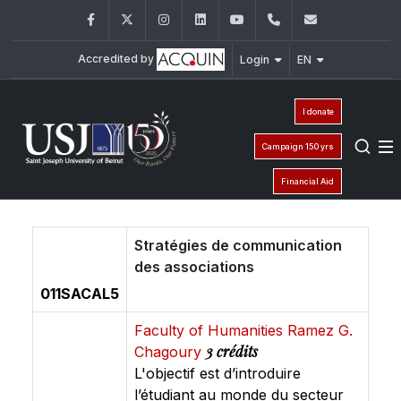
Facebook
Twitter
Instagram
LinkedIn
YouTube
+961 (1) 421 240
fsi@usj.ed
Accredited by
Login
EN
I donate
Campaign 150 yrs
Financial Aid
Stratégies de communication
des associations
011SACAL5
Faculty of Humanities Ramez G.
3 crédits
Chagoury
L'objectif est d’introduire
l’étudiant au monde du secteur