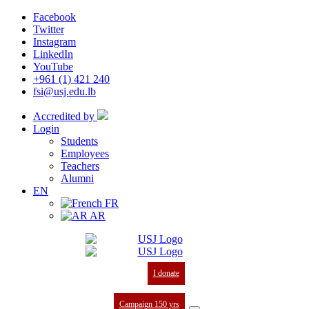
Facebook
Twitter
Instagram
LinkedIn
YouTube
+961 (1) 421 240
fsi@usj.edu.lb
Accredited by
Login
Students
Employees
Teachers
Alumni
EN
FR
AR
I donate
Campaign 150 yrs