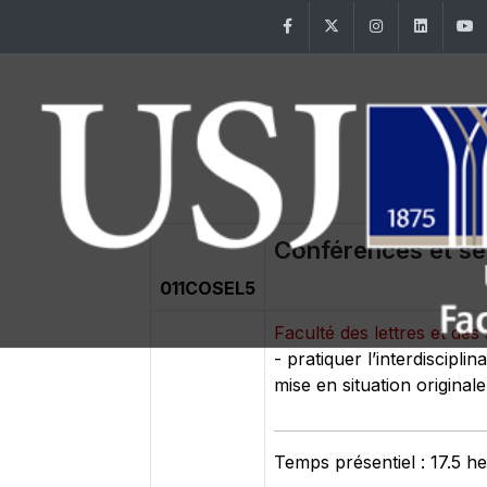
Facebook
Twitter
Instagram
Linke
Conférences et sé
011COSEL5
Faculté des lettres et d
- pratiquer l’interdiscipli
mise en situation original
Temps présentiel : 17.5 h