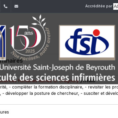
Accréditée par
dIn
YouTube
+961 (1) 421 240
fsi@usj.edu.lb
minaires
3 crédits
es sciences humaines Ramez G. Chagoury
narité, - compléter la formation disciplinaire, - revisiter les
e, - développer la posture de chercheur, - susciter et dévelo
eures