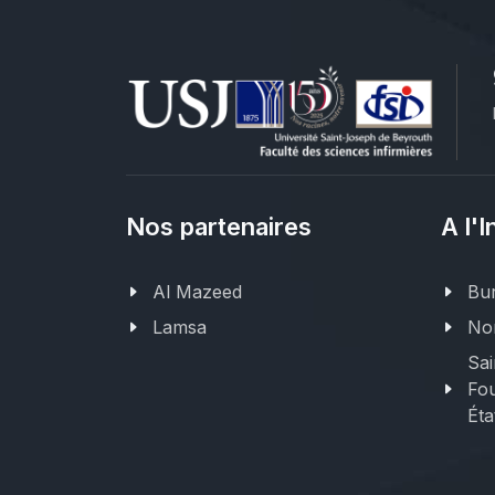
Nos partenaires
A l'I
Al Mazeed
Bur
Lamsa
Nor
Sai
Fou
Éta