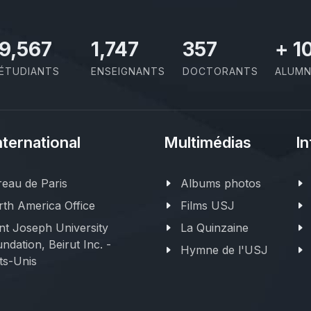
11,110
2,029
414
+
1
ÉTUDIANTS
ENSEIGNANTS
DOCTORANTS
ALUMN
nternational
Multimédias
In
eau de Paris
Albums photos
th America Office
Films USJ
nt Joseph University
La Quinzaine
ndation, Beirut Inc. -
Hymne de l'USJ
ts-Unis