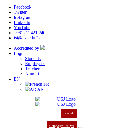
Facebook
Twitter
Instagram
LinkedIn
YouTube
+961 (1) 421 240
fsi@usj.edu.lb
Accredited by
Login
Students
Employees
Teachers
Alumni
EN
FR
AR
I donate
Campaign 150 yrs