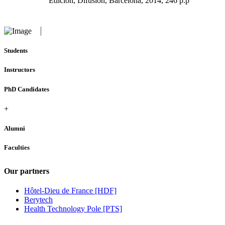
Edición, Difusión, Barcelona, 2014, 246 p.p
Students
Instructors
PhD Candidates
+
Alumni
Faculties
Our partners
Hôtel-Dieu de France [HDF]
Berytech
Health Technology Pole [PTS]