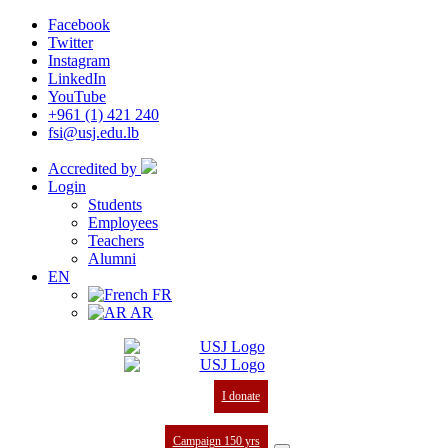
Facebook
Twitter
Instagram
LinkedIn
YouTube
+961 (1) 421 240
fsi@usj.edu.lb
Accredited by
Login
Students
Employees
Teachers
Alumni
EN
FR
AR
I donate
Campaign 150 yrs