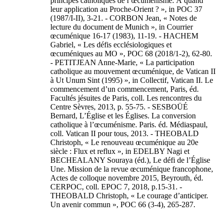
principes catholiques de l’œcuménisme. À quand
leur application au Proche-Orient ? », in POC 37
(1987/I-II), 3-21. - CORBON Jean, « Notes de
lecture du document de Munich », in Courrier
œcuménique 16-17 (1983), 11-19. - HACHEM
Gabriel, « Les défis ecclésiologiques et
œcuméniques au MO », POC 68 (2018/1-2), 62-80.
- PETITJEAN Anne-Marie, « La participation
catholique au mouvement œcuménique, de Vatican II
à Ut Unum Sint (1995) », in Collectif, Vatican II. Le
commencement d’un commencement, Paris, éd.
Facultés jésuites de Paris, coll. Les rencontres du
Centre Sèvres, 2013, p. 55-75. - SESBOÜÉ
Bernard, L’Église et les Églises. La conversion
catholique à l’œcuménisme. Paris. éd. Médiaspaul,
coll. Vatican II pour tous, 2013. - THEOBALD
Christoph, « Le renouveau œcuménique au 20e
siècle : Flux et reflux », in EDELBY Nagi et
BECHEALANY Souraya (éd.), Le défi de l’Église
Une. Mission de la revue œcuménique francophone,
Actes de colloque novembre 2015, Beyrouth, éd.
CERPOC, coll. EPOC 7, 2018, p.15-31. -
THEOBALD Christoph, « Le courage d’anticiper.
Un avenir commun », POC 66 (3-4), 265-287.