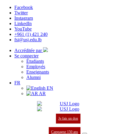
Facebook
Twitter
Instagram
LinkedIn
YouTube
+961 (1) 421 240
fsi@usj.edu.lb
Accréditée par
Se connecter
Étudiants
Employés
Enseignants
Alumni
FR
EN
AR
Je fais un don
Campagne 150 ans