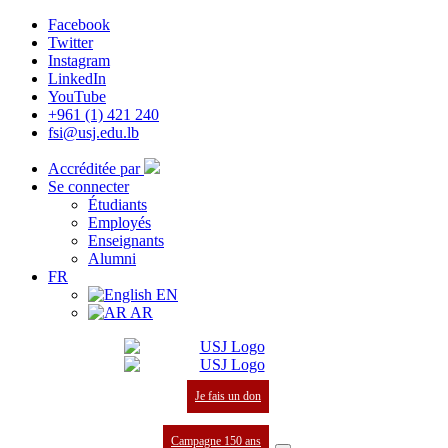
Facebook
Twitter
Instagram
LinkedIn
YouTube
+961 (1) 421 240
fsi@usj.edu.lb
Accréditée par
Se connecter
Étudiants
Employés
Enseignants
Alumni
FR
EN
AR
Je fais un don
Campagne 150 ans