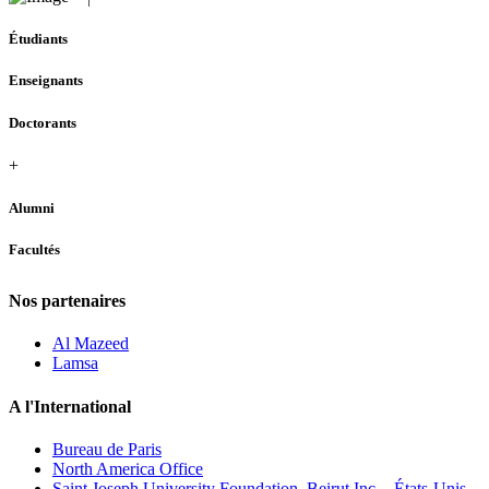
Étudiants
Enseignants
Doctorants
+
Alumni
Facultés
Nos partenaires
Al Mazeed
Lamsa
A l'International
Bureau de Paris
North America Office
Saint Joseph University Foundation, Beirut Inc. - États-Unis