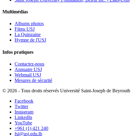
Multimédias
Albums photos
Films USJ
La Quinzaine
Hymne de l'USJ
Infos pratiques
Contactez-nous
Annuaire USJ
Webmail USJ
Mesures de sécurité
©
2026 - Tous droits réservés Université Saint-Joseph de Beyrouth
Facebook
Twitter
Instagram
LinkedIn
YouTube
+961 (1) 421 240
fsi@usj.edu.lb