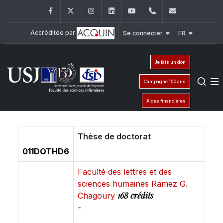
Facebook
Twitter
Instagram
LinkedIn
YouTube
+961 (1) 421 240
fsi@usj.ed
Accréditée par
Se connecter
FR
Je fais un don
Campagne 150 ans
Aides financières
Thèse de doctorat
011DOTHD6
Faculté des lettres et des
sciences humaines Ramez G.
168 crédits
Chagoury
-