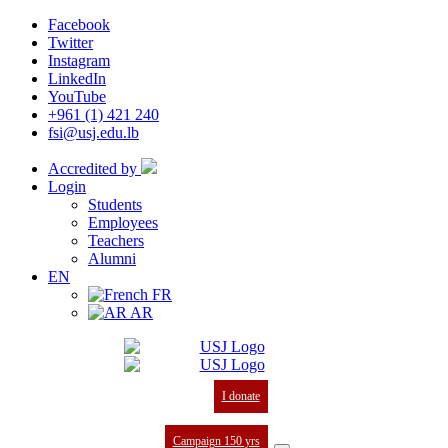
Facebook
Twitter
Instagram
LinkedIn
YouTube
+961 (1) 421 240
fsi@usj.edu.lb
Accredited by
Login
Students
Employees
Teachers
Alumni
EN
FR
AR
I donate
Campaign 150 yrs