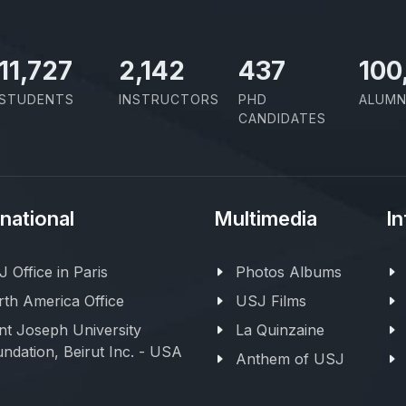
11,727
2,142
437
100
STUDENTS
INSTRUCTORS
PHD
ALUMN
CANDIDATES
rnational
Multimedia
In
 Office in Paris
Photos Albums
th America Office
USJ Films
nt Joseph University
La Quinzaine
ndation, Beirut Inc. - USA
Anthem of USJ