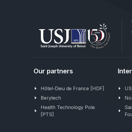
Our partners
Inte
Hôtel-Dieu de France [HDF]
USJ
Berytech
Nor
Health Technology Pole
Sai
[PTS]
Fou