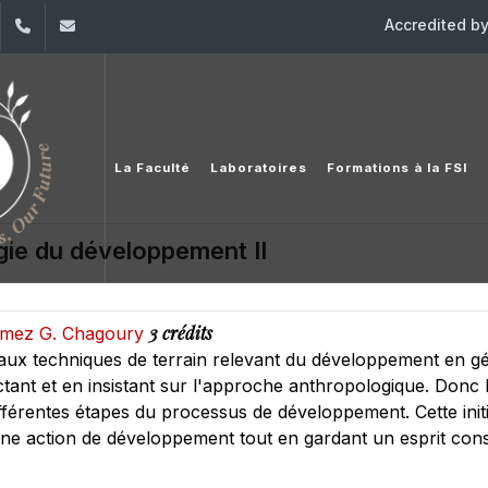
Accredited b
dIn
YouTube
+961 (1) 421 240
fsi@usj.edu.lb
La Faculté
Laboratoires
Formations à la FSI
ie du développement II
3 crédits
Ramez G. Chagoury
ts aux techniques de terrain relevant du développement en 
ectant et en insistant sur l'approche anthropologique. Donc 
ifférentes étapes du processus de développement. Cette initi
 action de développement tout en gardant un esprit constr