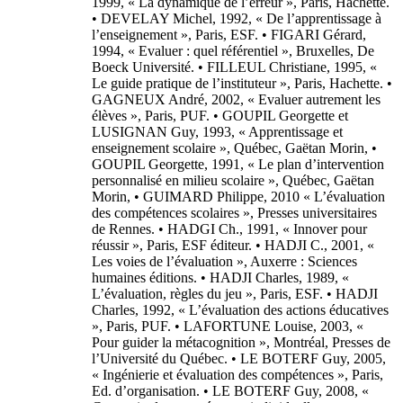
1999, « La dynamique de l’erreur », Paris, Hachette.
• DEVELAY Michel, 1992, « De l’apprentissage à
l’enseignement », Paris, ESF. • FIGARI Gérard,
1994, « Evaluer : quel référentiel », Bruxelles, De
Boeck Université. • FILLEUL Christiane, 1995, «
Le guide pratique de l’instituteur », Paris, Hachette. •
GAGNEUX André, 2002, « Evaluer autrement les
élèves », Paris, PUF. • GOUPIL Georgette et
LUSIGNAN Guy, 1993, « Apprentissage et
enseignement scolaire », Québec, Gaëtan Morin, •
GOUPIL Georgette, 1991, « Le plan d’intervention
personnalisé en milieu scolaire », Québec, Gaëtan
Morin, • GUIMARD Philippe, 2010 « L’évaluation
des compétences scolaires », Presses universitaires
de Rennes. • HADGI Ch., 1991, « Innover pour
réussir », Paris, ESF éditeur. • HADJI C., 2001, «
Les voies de l’évaluation », Auxerre : Sciences
humaines éditions. • HADJI Charles, 1989, «
L’évaluation, règles du jeu », Paris, ESF. • HADJI
Charles, 1992, « L’évaluation des actions éducatives
», Paris, PUF. • LAFORTUNE Louise, 2003, «
Pour guider la métacognition », Montréal, Presses de
l’Université du Québec. • LE BOTERF Guy, 2005,
« Ingénierie et évaluation des compétences », Paris,
Ed. d’organisation. • LE BOTERF Guy, 2008, «