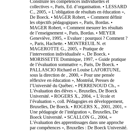
Construire les compétences individuelles et
collectives », Paris, Ed. d’organisation. • LESSARD
C., 2005, « L’obligation de résultats en éducation »,
De Boeck. • MAGER Robert, « Comment définir
les objectifs pédagogiques », Paris, Bordas. •
MAGER Robert, « Comment mesurer les résultats
de l’enseignement », Paris, Bordas. • MEYER
Geneviève, 1995, « Evaluer : pourquoi ? Comment ?
», Paris, Hachette. • MONTREUIL N. et
MAGEROTTE G., 2005, « Pratique de
l’intervention individualisée », De Boeck. •
MORISSETTE Dominique, 1997, « Guide pratique
de l’évaluation sommative », Paris, De Boeck. •
PALLASCIO Richard et Louise LAFORTUNE,
sous la direction de , 2000, « Pour une pensée
réflexive en éducation », Montréal, Presses de
l’Université du Québec. • PERRENOUD Ch., «
L’évaluation des élèves », Bruxelles, De Boeck
Université. • ROGERS X., 2004, « L’école et
l’évaluation », coll. Pédagogies en développement,
Bruxelles, De Boeck. • ROGERS X., 2001, 2001, «
Une pédagogie de l’intégration », Bruxelles, De
Boeck Université. • SCALLON G., 2004, «
L’évaluation des apprentissages dans une approche
par compétences », Bruxelles : De Boeck Université.