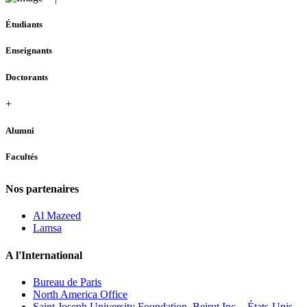
Étudiants
Enseignants
Doctorants
+
Alumni
Facultés
Nos partenaires
Al Mazeed
Lamsa
A l'International
Bureau de Paris
North America Office
Saint Joseph University Foundation, Beirut Inc. - États-Unis