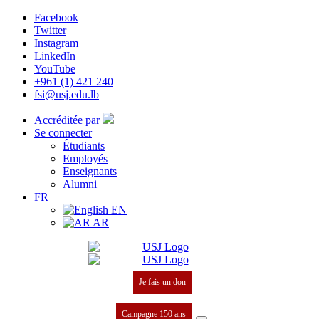
Facebook
Twitter
Instagram
LinkedIn
YouTube
+961 (1) 421 240
fsi@usj.edu.lb
Accréditée par
Se connecter
Étudiants
Employés
Enseignants
Alumni
FR
EN
AR
Je fais un don
Campagne 150 ans