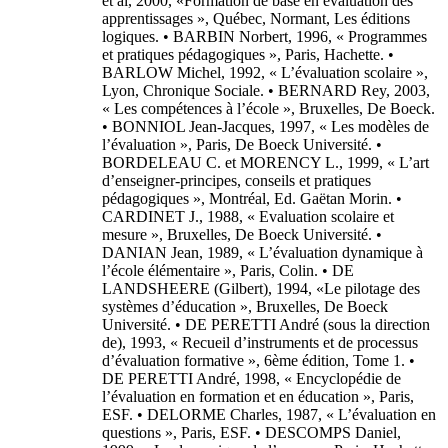
et al, 2000, «Formation de base en évaluation des
apprentissages », Québec, Normant, Les éditions
logiques. • BARBIN Norbert, 1996, « Programmes
et pratiques pédagogiques », Paris, Hachette. •
BARLOW Michel, 1992, « L’évaluation scolaire »,
Lyon, Chronique Sociale. • BERNARD Rey, 2003,
« Les compétences à l’école », Bruxelles, De Boeck.
• BONNIOL Jean-Jacques, 1997, « Les modèles de
l’évaluation », Paris, De Boeck Université. •
BORDELEAU C. et MORENCY L., 1999, « L’art
d’enseigner-principes, conseils et pratiques
pédagogiques », Montréal, Ed. Gaëtan Morin. •
CARDINET J., 1988, « Evaluation scolaire et
mesure », Bruxelles, De Boeck Université. •
DANIAN Jean, 1989, « L’évaluation dynamique à
l’école élémentaire », Paris, Colin. • DE
LANDSHEERE (Gilbert), 1994, «Le pilotage des
systèmes d’éducation », Bruxelles, De Boeck
Université. • DE PERETTI André (sous la direction
de), 1993, « Recueil d’instruments et de processus
d’évaluation formative », 6ème édition, Tome 1. •
DE PERETTI André, 1998, « Encyclopédie de
l’évaluation en formation et en éducation », Paris,
ESF. • DELORME Charles, 1987, « L’évaluation en
questions », Paris, ESF. • DESCOMPS Daniel,