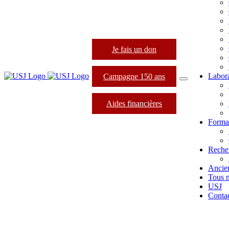
Je fais un don
Labora
Campagne 150 ans
Aides financières
Format
Reche
Ancie
Tous 
USJ
Conta