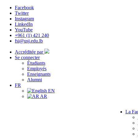
Facebook
Twitter
Instagram
LinkedIn
YouTube
+961 (1) 421 240
fsi@usj.edu.lb
Accréditée par
Se connecter
Étudiants
Employés
Enseignants
Alumni
FR
EN
AR
La Fac