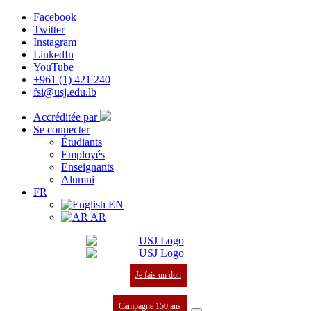
Facebook
Twitter
Instagram
LinkedIn
YouTube
+961 (1) 421 240
fsi@usj.edu.lb
Accréditée par
Se connecter
Étudiants
Employés
Enseignants
Alumni
FR
EN
AR
Je fais un don
Campagne 150 ans