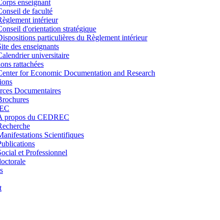
Corps enseignant
Conseil de faculté
Règlement intérieur
Conseil d'orientation stratégique
Dispositions particulières du Règlement intérieur
Site des enseignants
Calendrier universitaire
tions rattachées
Center for Economic Documentation and Research
ions
rces Documentaires
Brochures
EC
A propos du CEDREC
Recherche
Manifestations Scientifiques
Publications
Social et Professionnel
octorale
s
t