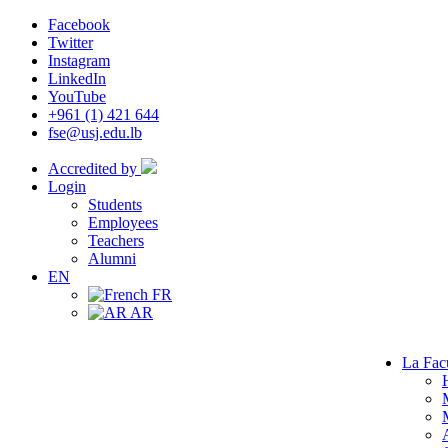
Facebook
Twitter
Instagram
LinkedIn
YouTube
+961 (1) 421 644
fse@usj.edu.lb
Accredited by
Login
Students
Employees
Teachers
Alumni
EN
FR
AR
La Fac