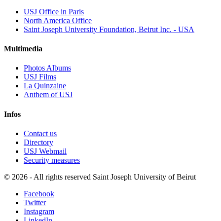
USJ Office in Paris
North America Office
Saint Joseph University Foundation, Beirut Inc. - USA
Multimedia
Photos Albums
USJ Films
La Quinzaine
Anthem of USJ
Infos
Contact us
Directory
USJ Webmail
Security measures
©
2026 - All rights reserved Saint Joseph University of Beirut
Facebook
Twitter
Instagram
LinkedIn