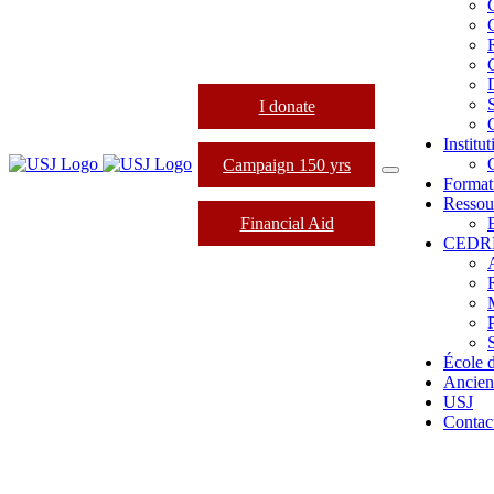
I donate
Institu
Campaign 150 yrs
Format
Ressou
Financial Aid
CEDR
École d
Ancien
USJ
Contac