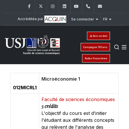
Facebook
Twitter
Instagram
LinkedIn
YouTube
+961 (1) 421 644
fse@usj.ed
Accréditée par
Se connecter
FR
Je fais un don
Campagne 150 ans
Aides financières
Microéconomie 1
012MICRL1
Faculté de sciences économiques
5 crédits
L'objectif du cours est d'initier
l'étudiant aux différents concepts
qui relèvent de l'analyse des