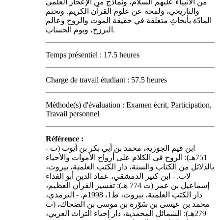
من الأنبياء عليهم السلام، ونماذج من الإعجاز العلمي
والتاريخي، ولمحة عن علوم القرآن الكريم. وتختم
المادّة بأبحاثِ متعلقة في حقيقة الموت والروح وعالم
البرزخ، ويوم الحساب.
Temps présentiel : 17.5 heures
Charge de travail étudiant : 57.5 heures
Méthode(s) d'évaluation : Examen écrit, Participation,
Travail personnel
Référence :
- ابن قيم الجوزية، محمد بن أبي بكر بن أيوب (ت
751هـ): الروح في الكلام على أرواح الأموات والأحياء
بالدلائل من الكتاب والسنة، دار الكتب العلمية، بيروت،
لات. - ابن كثير الدمشقي، عماد الدين أبو الفداء
إسماعيل بن عمر (ت 774 هـ): تفسير القرآن العظيم،
دار الكتب العلمية، بيروت، ط1، 1998م. - الترمذي،
محمد بن عيسى بن سَوْرة بن موسى بن الضحاك، (ت
279هـ): الشمائل المحمدية، دار إحياء التراث العربي،