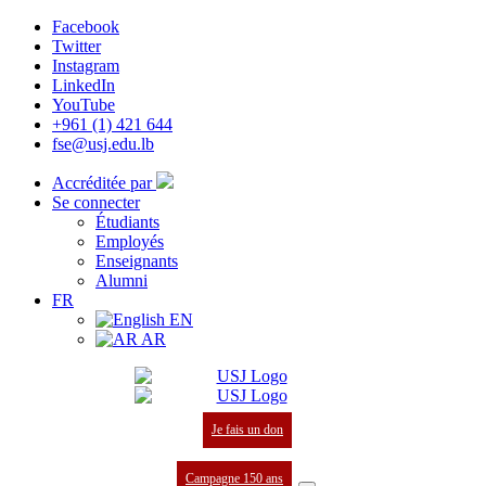
Facebook
Twitter
Instagram
LinkedIn
YouTube
+961 (1) 421 644
fse@usj.edu.lb
Accréditée par
Se connecter
Étudiants
Employés
Enseignants
Alumni
FR
EN
AR
Je fais un don
Campagne 150 ans