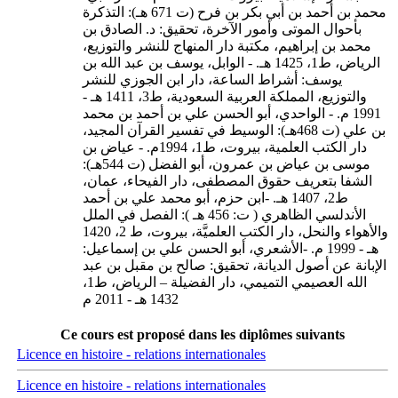
محمد بن أحمد بن أبي بكر بن فرح (ت 671 هـ): التذكرة
بأحوال الموتى وأمور الآخرة، تحقيق: د. الصادق بن
محمد بن إبراهيم، مكتبة دار المنهاج للنشر والتوزيع،
الرياض، ط1، 1425 هـ. - الوابل، يوسف بن عبد الله بن
يوسف: أشراط الساعة، دار ابن الجوزي للنشر
والتوزيع، المملكة العربية السعودية، ط3، 1411 هـ -
1991 م. - الواحدي، أبو الحسن علي بن أحمد بن محمد
بن علي (ت 468هـ): الوسيط في تفسير القرآن المجيد،
دار الكتب العلمية، بيروت، ط1، 1994م. - عياض بن
موسى بن عياض بن عمرون، أبو الفضل (ت 544هـ):
الشفا بتعريف حقوق المصطفى، دار الفيحاء، عمان،
ط2، 1407 هـ. -ابن حزم، أبو محمد علي بن أحمد
الأندلسي الظاهري ( ت: 456 هـ ): الفصل في الملل
والأهواء والنحل، دار الكتب العلميَّة، بيروت، ط 2، 1420
هـ - 1999 م. -الأشعري، أبو الحسن علي بن إسماعيل:
الإبانة عن أصول الديانة، تحقيق: صالح بن مقبل بن عبد
الله العصيمي التميمي، دار الفضيلة – الرياض، ط1،
1432 هـ - 2011 م
Ce cours est proposé dans les diplômes suivants
Licence en histoire - relations internationales
Licence en histoire - relations internationales