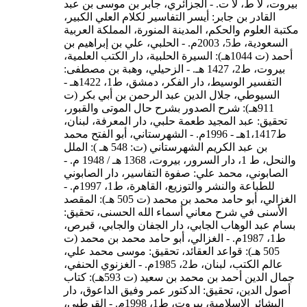
بيروت، لا ط، لا ت. - الجزائري، جابر بن موسى بن عبد
القادر بن جابر: أيسر التفاسير لكلام العلي الكبير،
مكتبة العلوم والحكم، المدينة المنورة، المملكة العربية
السعودية، ط5، 2003م. - الحلبي، علي بن إبراهيم بن
أحمد (ت 1044هـ): السيرة الحلبية، دار الكتب العلمية،
بيروت، ط2، 1427 هـ. - الزحيلي، وهبة بن مصطفى:
التفسير الوسيط، دار الفكر، دمشق، ط1، 1422هـ -
السيوطي، جلال الدين عبد الرحمن بن أبي بكر (ت
911هـ): شرح الصدور بشرح حال الموتى والقبور،
تحقيق: عبد المجيد طعمة حلبي، دار المعرفة، لبنان،
ط1،1417هـ - 1996م. - الشهرستاني، أبو الفتح محمد
بن عبد الكريم الشهرستاني (ت: 548 هـ ): الملل
والنحل، ط 1، دار السرور، بيروت، 1368 هـ / 1948 م. -
الصابوني، محمد علي: صفوة التفاسير، دار الصابوني
للطباعة والنشر والتوزيع، القاهرة، ط1، 1997م. -
الغزالي، أبو حامد محمد بن محمد (ت 505 هـ): المقصد
الأسنى في شرح معاني أسماء الله الحسنى، تحقيق:
بسام عبد الوهاب الجابي، دار الجفان والجابي، قبرص،
ط1، 1987م. - الغزالي، أبو حامد محمد بن محمد (ت
505 هـ): قواعد العقائد، تحقيق: موسى محمد علي،
عالم الكتب، لبنان، ط2، 1985م. - الغزنوي الحنفي،
جمال الدين أحمد بن محمد بن سعيد (ت 593هـ): كتاب
أصول الدين، تحقيق: الدكتور عمر وفيق الداعوق، دار
البشائر الإسلامية، بيروت، ط1، 1998م. - القرطبي،