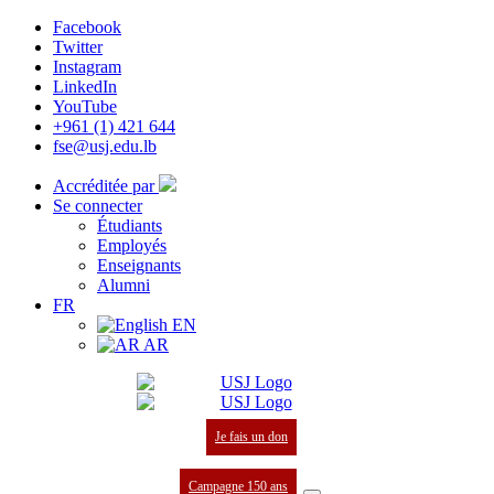
Facebook
Twitter
Instagram
LinkedIn
YouTube
+961 (1) 421 644
fse@usj.edu.lb
Accréditée par
Se connecter
Étudiants
Employés
Enseignants
Alumni
FR
EN
AR
Je fais un don
Campagne 150 ans