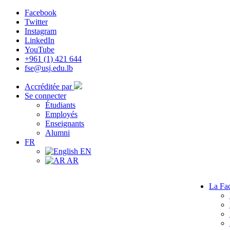
Facebook
Twitter
Instagram
LinkedIn
YouTube
+961 (1) 421 644
fse@usj.edu.lb
Accréditée par
Se connecter
Étudiants
Employés
Enseignants
Alumni
FR
EN
AR
La Fac