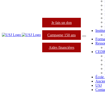
Je fais un don
Instit
Campagne 150 ans
Forma
Resso
Aides financières
CED
École 
Ancie
USJ
Conta