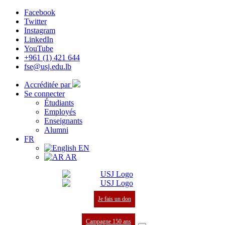
Facebook
Twitter
Instagram
LinkedIn
YouTube
+961 (1) 421 644
fse@usj.edu.lb
Accréditée par
Se connecter
Étudiants
Employés
Enseignants
Alumni
FR
EN
AR
Je fais un don
Campagne 150 ans