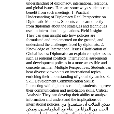
understanding of diplomacy, international relations,
and global issues. Here are some ways students can
benefit from such meetings: 1. Practical
Understanding of Diplomacy Real Perspective on
Diplomatic Methods: Students can learn directly
from diplomats about the strategies and techniques
used in international negotiations. Field Insight:
They can gain insight into how policies are
formulated and implemented on the ground, and
understand the challenges faced by diplomats. 2.
Knowledge of International Issues Clarification of
Global Issues: Diplomats can explain complex issues
such as regional conflicts, international agreements,
and development policies in a more accessible and
concrete manner. Multiple Perspectives: Students can
hear diverse viewpoints on international topics,
enriching their understanding of global dynamics. 3.
Skill Development Communication Skills:
Interacting with diplomats can help students improve
their communication and negotiation skills. Critical
Analysis: They can develop their ability to analyze
information and understand the implications of
international policies. يمكن للطلاب أن يستفيدوا من
العديد من المزايا من لقاء مع الدبلوماسيين، ويمكن
أن تُثري هذه التفاعلات فهمهم للدبلوماسية،