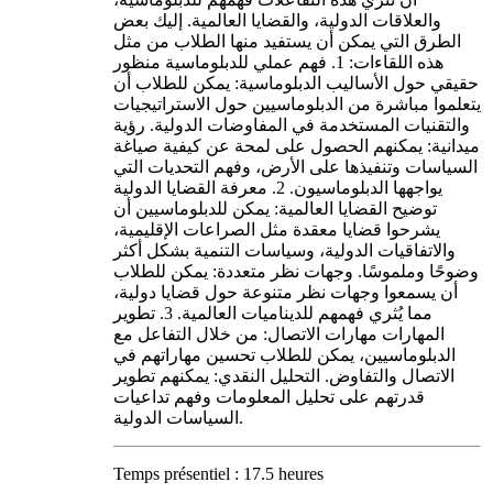
والعلاقات الدولية، والقضايا العالمية. إليك بعض
الطرق التي يمكن أن يستفيد منها الطلاب من مثل
هذه اللقاءات: 1. فهم عملي للدبلوماسية منظور
حقيقي حول الأساليب الدبلوماسية: يمكن للطلاب أن
يتعلموا مباشرة من الدبلوماسيين حول الاستراتيجيات
والتقنيات المستخدمة في المفاوضات الدولية. رؤية
ميدانية: يمكنهم الحصول على لمحة عن كيفية صياغة
السياسات وتنفيذها على الأرض، وفهم التحديات التي
يواجهها الدبلوماسيون. 2. معرفة القضايا الدولية
توضيح القضايا العالمية: يمكن للدبلوماسيين أن
يشرحوا قضايا معقدة مثل الصراعات الإقليمية،
والاتفاقيات الدولية، وسياسات التنمية بشكل أكثر
وضوحًا وملموسًا. وجهات نظر متعددة: يمكن للطلاب
أن يسمعوا وجهات نظر متنوعة حول قضايا دولية،
مما يُثري فهمهم للديناميات العالمية. 3. تطوير
المهارات مهارات الاتصال: من خلال التفاعل مع
الدبلوماسيين، يمكن للطلاب تحسين مهاراتهم في
الاتصال والتفاوض. التحليل النقدي: يمكنهم تطوير
قدرتهم على تحليل المعلومات وفهم تداعيات
السياسات الدولية.
Temps présentiel : 17.5 heures