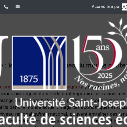
Accréditée par
dIn
YouTube
+961 (1) 421 644
fse@usj.edu.lb
sé : les racines historiques du monde cont
3 crédits
s sciences humaines Ramez G. Chagoury
 racines historiques du monde contemporain Les racines des
lange de facteurs historiques, politiques, économiques et 
lits dans le monde actuel : Inégalités économiques et social
niveau national qu'international, peuvent entraîner des tensi
rber les tensions sociales et politiques, conduisant à de