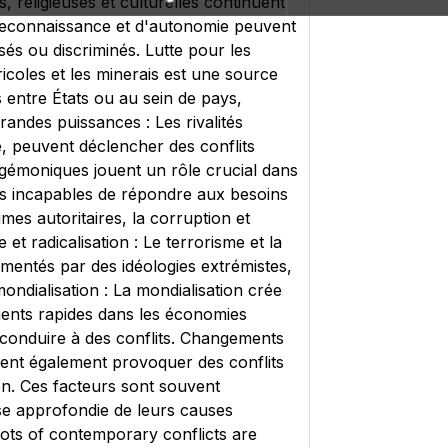
s, religieuses et culturelles continuent
e reconnaissance et d'autonomie peuvent
és ou discriminés. Lutte pour les
icoles et les minerais est une source
 entre États ou au sein de pays,
randes puissances : Les rivalités
ie, peuvent déclencher des conflits
hégémoniques jouent un rôle crucial dans
ts incapables de répondre aux besoins
imes autoritaires, la corruption et
 et radicalisation : Le terrorisme et la
imentés par des idéologies extrémistes,
ondialisation : La mondialisation crée
ents rapides dans les économies
s conduire à des conflits. Changements
ent également provoquer des conflits
on. Ces facteurs sont souvent
se approfondie de leurs causes
oots of contemporary conflicts are