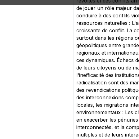
révoltes et des conflits arm
de jouer un rôle majeur da
conduire à des conflits vi
ressources naturelles : L'
croissante de conflit. La 
surtout dans les régions où
géopolitiques entre grandes
régionaux et internationaux
ces dynamiques. Échecs de
de leurs citoyens ou de mai
l'inefficacité des instituti
radicalisation sont des ma
des revendications politiqu
des interconnexions compl
locales, les migrations in
environnementaux : Les ch
en exacerber les pénuries
interconnectés, et la com
multiples et de leurs inte