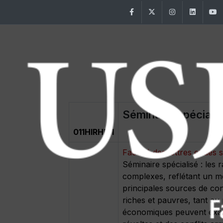
Facebook
Twitter
Instagram
Linke
Séminaire spéciali
011HIRHM1
Faculté des lettres et de
Séminaire spécialisé : les
complexes, reflétant un mé
principales sources de conf
riches et pauvres, tant au 
économiques peuvent exace