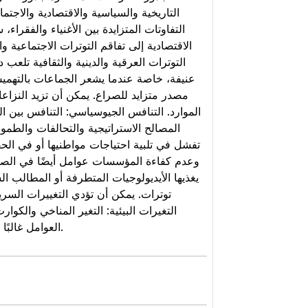
التاريخية والسياسية والاقتصادية والاجت:
التفاوتات المتزايدة بين الأغنياء والفقر
الاقتصادية إلى تفاقم التوترات الاجتماعية
التوترات العرقية والدينية والثقافية تلعب
عنيفة، خاصة عندما يشعر الجماعات بالتهميش أ
مصدر متزايد للصراع. يمكن أن تزيد النزاع
الموارد. التنافس الجيوسياسي: التنافس بين ا
المصالح الاستراتيجية والتحالفات والطمو
تفشل في تلبية احتياجات مواطنيها أو في الحف
وعدم كفاءة المؤسسات عوامل أيضًا في الصرا
يغذيها الأيديولوجيات المتطرفة أو المطالب الس
توترات. يمكن أن تؤدي التغييرات السر.
التغيرات البيئية: التغير المناخي والكو
العوامل غالبًا ما تكون مترابطة، وفهم الصراعات المعاصرة يتطلب تحليلًا دقيقًا لأسبابها المتعددة وتفاعلاتها المعقدة.