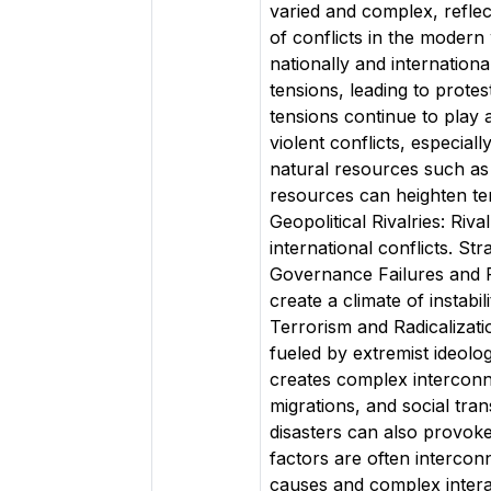
varied and complex, reflec
of conflicts in the modern
nationally and internationa
tensions, leading to protest
tensions continue to play 
violent conflicts, especia
natural resources such as 
resources can heighten ten
Geopolitical Rivalries: Ri
international conflicts. St
Governance Failures and Pol
create a climate of instabil
Terrorism and Radicalizati
fueled by extremist ideolog
creates complex interconne
migrations, and social tra
disasters can also provok
factors are often intercon
causes and complex interactions. ر الصراعات المعاصرة متنوعة ومعقدة، وتعكس مزيجًا من العوامل