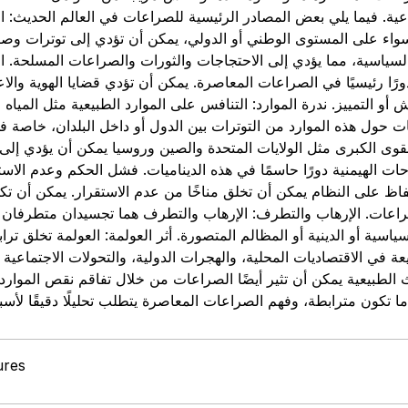
ماعية. فيما يلي بعض المصادر الرئيسية للصراعات في العالم الحديث: ا
اء، سواء على المستوى الوطني أو الدولي، يمكن أن تؤدي إلى توترات و
 والسياسية، مما يؤدي إلى الاحتجاجات والثورات والصراعات المسلحة. ا
 دورًا رئيسيًا في الصراعات المعاصرة. يمكن أن تؤدي قضايا الهوية وا
و التمييز. ندرة الموارد: التنافس على الموارد الطبيعية مثل المياه 
ات حول هذه الموارد من التوترات بين الدول أو داخل البلدان، خاصة ف
لقوى الكبرى مثل الولايات المتحدة والصين وروسيا يمكن أن يؤدي إلى
حات الهيمنية دورًا حاسمًا في هذه الديناميات. فشل الحكم وعدم الاس
اظ على النظام يمكن أن تخلق مناخًا من عدم الاستقرار. يمكن أن تكون
عات. الإرهاب والتطرف: الإرهاب والتطرف هما تجسيدان متطرفان لل
ياسية أو الدينية أو المظالم المتصورة. أثر العولمة: العولمة تخلق تر
يعة في الاقتصاديات المحلية، والهجرات الدولية، والتحولات الاجتماع
ارث الطبيعية يمكن أن تثير أيضًا الصراعات من خلال تفاقم نقص الموارد
ures