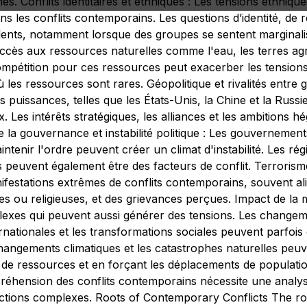
és. Conflits identitaires et ethniques : Les tensions ethnique
ns les conflits contemporains. Les questions d’identité, d
olents, notamment lorsque des groupes se sentent marginalis
accès aux ressources naturelles comme l'eau, les terres agr
compétition pour ces ressources peut exacerber les tensions
 les ressources sont rares. Géopolitique et rivalités entre g
 puissances, telles que les États-Unis, la Chine et la Russ
. Les intérêts stratégiques, les alliances et les ambitions 
 la gouvernance et instabilité politique : Les gouvernemen
ntenir l'ordre peuvent créer un climat d'instabilité. Les rég
ons peuvent également être des facteurs de conflit. Terrorisme
nifestations extrêmes de conflits contemporains, souvent al
es ou religieuses, et des grievances perçues. Impact de la m
exes qui peuvent aussi générer des tensions. Les changem
ternationales et les transformations sociales peuvent parfoi
angements climatiques et les catastrophes naturelles peuv
 de ressources et en forçant les déplacements de populati
préhension des conflits contemporains nécessite une analy
ractions complexes. Roots of Contemporary Conflicts The r