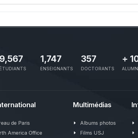
11,727
2,142
437
+
1
ÉTUDIANTS
ENSEIGNANTS
DOCTORANTS
ALUMN
nternational
Multimédias
In
eau de Paris
Albums photos
th America Office
Films USJ