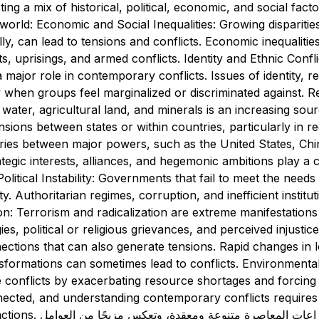
ting a mix of historical, political, economic, and social fa
 world: Economic and Social Inequalities: Growing dispariti
lly, can lead to tensions and conflicts. Economic inequalitie
s, uprisings, and armed conflicts. Identity and Ethnic Conflic
a major role in contemporary conflicts. Issues of identity, 
lly when groups feel marginalized or discriminated against. 
water, agricultural land, and minerals is an increasing sour
sions between states or within countries, particularly in 
valries between major powers, such as the United States, Chi
rategic interests, alliances, and hegemonic ambitions play a 
itical Instability: Governments that fail to meet the needs 
ity. Authoritarian regimes, corruption, and inefficient institu
on: Terrorism and radicalization are extreme manifestations
ies, political or religious grievances, and perceived injustic
ctions that can also generate tensions. Rapid changes in l
nsformations can sometimes lead to conflicts. Environment
e conflicts by exacerbating resource shortages and forcing
nected, and understanding contemporary conflicts requires 
جذور الصراعات المعاصرة جذو