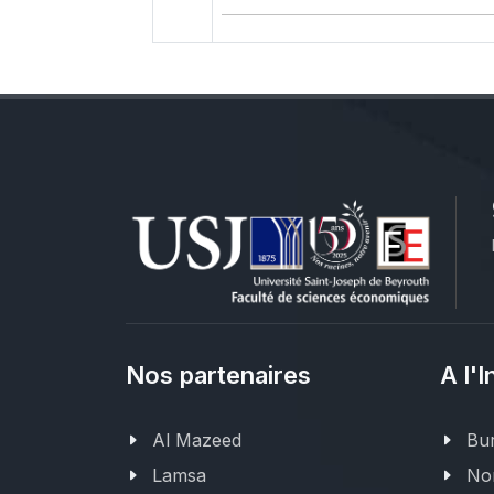
Nos partenaires
A l'I
Al Mazeed
Bur
Lamsa
Nor