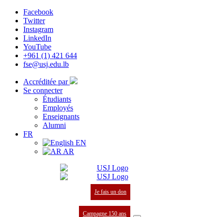
Facebook
Twitter
Instagram
LinkedIn
YouTube
+961 (1) 421 644
fse@usj.edu.lb
Accréditée par
Se connecter
Étudiants
Employés
Enseignants
Alumni
FR
EN
AR
Je fais un don
Campagne 150 ans