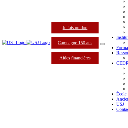
Je fais un don
Instit
Campagne 150 ans
Forma
Resso
Aides financières
CED
École 
Ancie
USJ
Conta