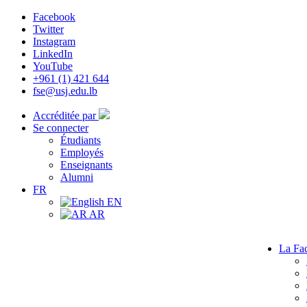
Facebook
Twitter
Instagram
LinkedIn
YouTube
+961 (1) 421 644
fse@usj.edu.lb
Accréditée par
Se connecter
Étudiants
Employés
Enseignants
Alumni
FR
EN
AR
La Fac