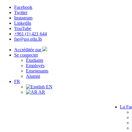
Facebook
Twitter
Instagram
LinkedIn
YouTube
+961 (1) 421 644
fse@usj.edu.lb
Accréditée par
Se connecter
Étudiants
Employés
Enseignants
Alumni
FR
EN
AR
La Fac