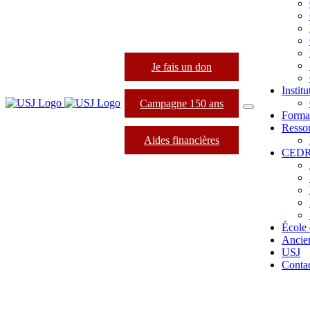
Je fais un don
Instit
Campagne 150 ans
Forma
Resso
Aides financières
CED
École 
Ancie
USJ
Conta