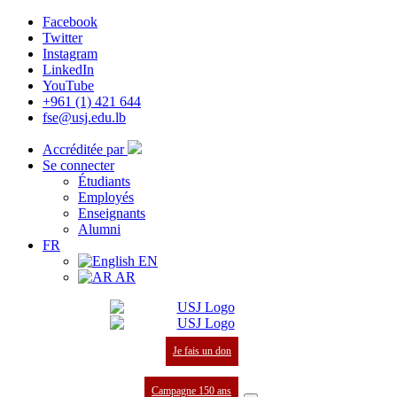
Facebook
Twitter
Instagram
LinkedIn
YouTube
+961 (1) 421 644
fse@usj.edu.lb
Accréditée par
Se connecter
Étudiants
Employés
Enseignants
Alumni
FR
EN
AR
Je fais un don
Campagne 150 ans