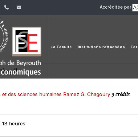
Accréditée par
dIn
YouTube
+961 (1) 421 644
fse@usj.edu.lb
La Faculté
Institutions rattachées
For
ing II
3 crédits
res et des sciences humaines Ramez G. Chagoury
: 18 heures