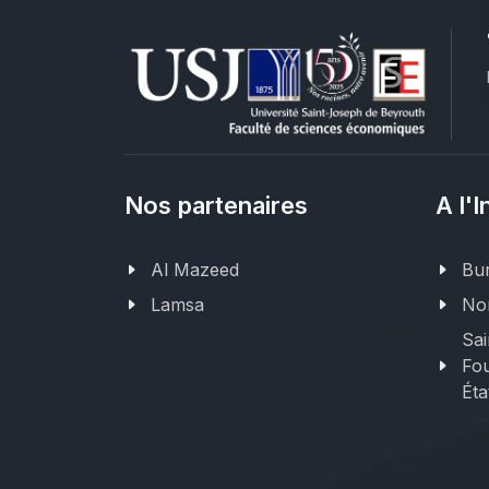
Nos partenaires
A l'I
Al Mazeed
Bur
Lamsa
Nor
Sai
Fou
Éta