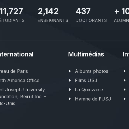
11,727
2,142
437
+
1
ÉTUDIANTS
ENSEIGNANTS
DOCTORANTS
ALUMN
nternational
Multimédias
In
eau de Paris
Albums photos
th America Office
Films USJ
nt Joseph University
La Quinzaine
ndation, Beirut Inc. -
Hymne de l'USJ
ts-Unis