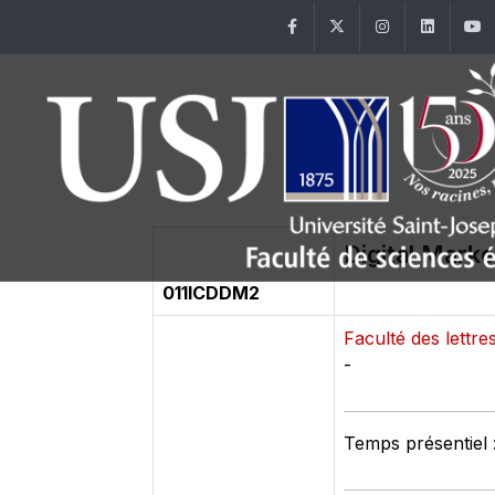
Facebook
Twitter
Instagram
Linke
Digital Market
011ICDDM2
Faculté des lett
-
Temps présentiel 