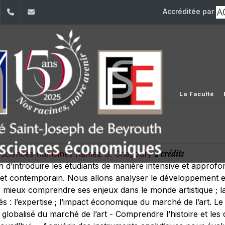
Accréditée par
dIn
YouTube
+961 (1) 421 644
fse@usj.edu.lb
La Faculté
2 crédits
des sciences humaines Ramez G. Chagoury
in d’introduire les étudiants de manière intensive et approfo
et contemporain. Nous allons analyser le développement et 
ieux comprendre ses enjeux dans le monde artistique ; la f
 : l’expertise ; l’impact économique du marché de l’art. L
 globalisé du marché de l’art - Comprendre l’histoire et le