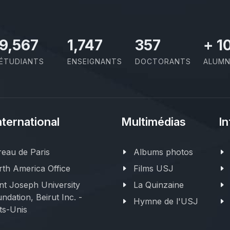
11,110
2,029
414
+
1
ÉTUDIANTS
ENSEIGNANTS
DOCTORANTS
ALUMN
nternational
Multimédias
In
eau de Paris
Albums photos
th America Office
Films USJ
nt Joseph University
La Quinzaine
ndation, Beirut Inc. -
Hymne de l'USJ
ts-Unis