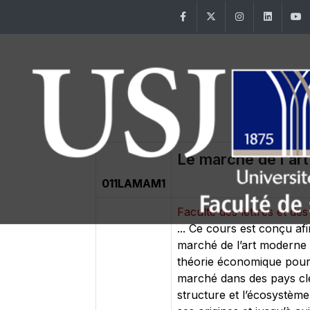
Facebook
Twitter
Instagram
Linke
Le marché de l'art
011LAMAM1
Faculté des lettres et 
... Ce cours est conçu af
marché de l’art moderne 
théorie économique pour m
marché dans des pays clés
structure et l’écosystème