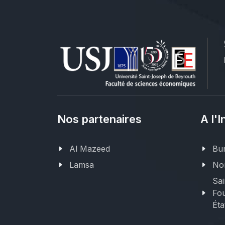
Nos partenaires
A l'I
Al Mazeed
Bur
Lamsa
Nor
Sai
Fou
Éta