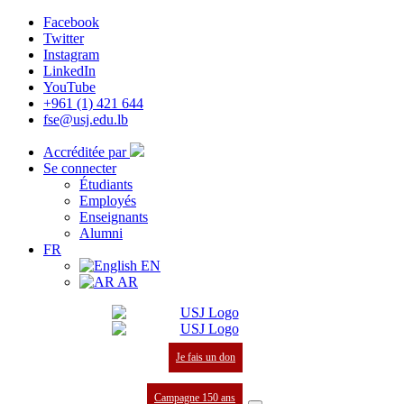
Facebook
Twitter
Instagram
LinkedIn
YouTube
+961 (1) 421 644
fse@usj.edu.lb
Accréditée par
Se connecter
Étudiants
Employés
Enseignants
Alumni
FR
EN
AR
Je fais un don
Campagne 150 ans