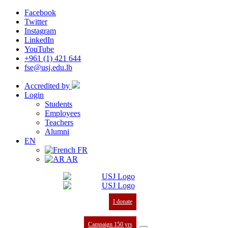
Facebook
Twitter
Instagram
LinkedIn
YouTube
+961 (1) 421 644
fse@usj.edu.lb
Accredited by
Login
Students
Employees
Teachers
Alumni
EN
FR
AR
I donate
Campaign 150 yrs