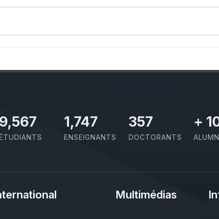
10,801
1,973
403
+
1
ÉTUDIANTS
ENSEIGNANTS
DOCTORANTS
ALUMN
nternational
Multimédias
In