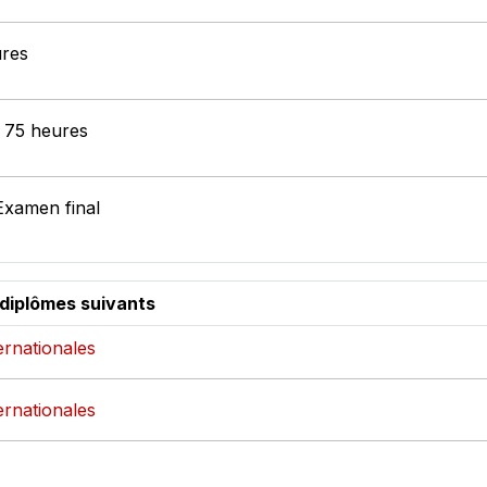
ures
: 75 heures
Examen final
 diplômes suivants
ternationales
ternationales