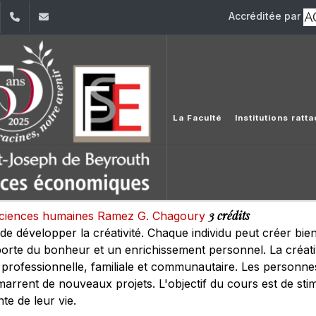
Accréditée par
dIn
YouTube
+961 (1) 421 644
fse@usj.edu.lb
La Faculté
Institutions ratt
3 crédits
s sciences humaines Ramez G. Chagoury
, de développer la créativité. Chaque individu peut créer bie
porte du bonheur et un enrichissement personnel. La créati
professionnelle, familiale et communautaire. Les personnes 
émarrent de nouveaux projets. L'objectif du cours est de sti
nte de leur vie.