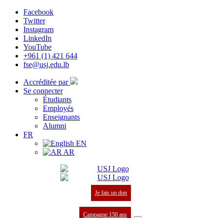
Facebook
Twitter
Instagram
LinkedIn
YouTube
+961 (1) 421 644
fse@usj.edu.lb
Accréditée par
Se connecter
Étudiants
Employés
Enseignants
Alumni
FR
EN
AR
Je fais un don
Campagne 150 ans