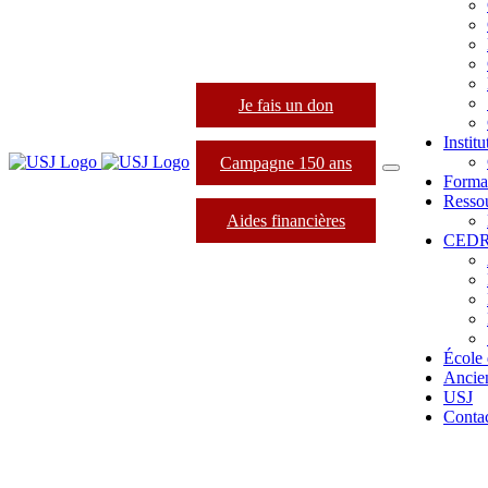
Je fais un don
Instit
Campagne 150 ans
Forma
Resso
Aides financières
CED
École 
Ancie
USJ
Conta