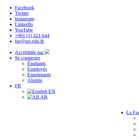
Facebook
Twitter
Instagram
LinkedIn
YouTube
+961 (1) 421 644
fse@usj.edu.lb
Accréditée par
Se connecter
Étudiants
Employés
Enseignants
Alumni
FR
EN
AR
La Fac