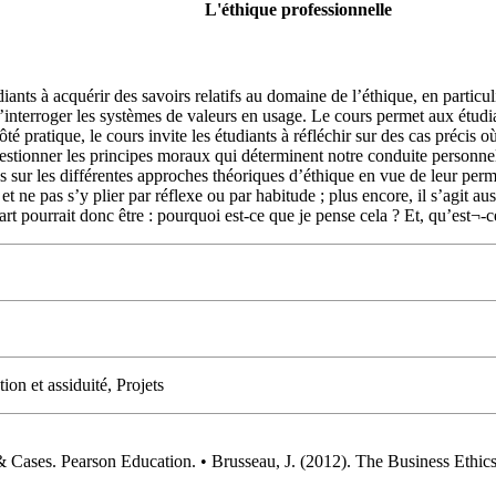
L'éthique professionnelle
iants à acquérir des savoirs relatifs au domaine de l’éthique, en particul
’interroger les systèmes de valeurs en usage. Le cours permet aux étudi
é pratique, le cours invite les étudiants à réfléchir sur des cas précis o
stionner les principes moraux qui déterminent notre conduite personnell
ur les différentes approches théoriques d’éthique en vue de leur permettr
et ne pas s’y plier par réflexe ou par habitude ; plus encore, il s’agit a
t pourrait donc être : pourquoi est-ce que je pense cela ? Et, qu’est¬-c
ion et assiduité, Projets
& Cases. Pearson Education. • Brusseau, J. (2012). The Business Eth