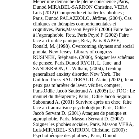
Mener une démarche de pleine conscience ;Paris,
Dunod MIRABEL-SARRON Christine, VERA
Luis (2012) Comprendre et traiter les phobies ;
Paris, Dunod PALAZZOLO, Jérôme, (2004), Cas
cliniques en thérapies comportementales et
cognitives, Paris,Masson Peyré F (2006) Faire face
à l’agoraphobie, Retz, Paris Peyré F (2002) Faire
face au trouble panique, Retz, Paris RAPEE,
Ronald, M. (1998), Overcoming shyness and social
phobia, New Jersey, Library of congress
RUSINEK, Stéphanie, (2006), Soigner les schémas
de pensée, Paris,Dunod RYGH, L. Jane, and
SANDERSON, C. William, (2004), Treating
generalized anxiety disorder, New York, The
Guilford Press SAUTERAUD, Alain, (2002), Je ne
peux pas m’arrêter de laver, vérifier, compter ,
Paris,Odile Jacob Sauteraud A. (2005) Le TOC : Le
manuel du thérapeute ; Paris ; Odile Jacob Seguin-
Sabouraud A. (2001) Survivre après un choc, faire
face au traumatisme psychologique,Paris, Odile
Jacob Servant D. (2001) Attaques de panique et
agoraphobie, Paris, Masson Servant D. (2002)
Soigner les phobies sociales, Paris, Masson VERA,
Luis,MIRABEL- SARRON, Christine, (2000) :
Psychothérapie des phobies ; Paris, Dunod.