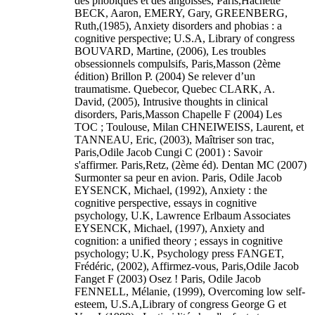
des phobiques et des angoissés, Paris,Hachette
BECK, Aaron, EMERY, Gary, GREENBERG,
Ruth,(1985), Anxiety disorders and phobias : a
cognitive perspective; U.S.A, Library of congress
BOUVARD, Martine, (2006), Les troubles
obsessionnels compulsifs, Paris,Masson (2ème
édition) Brillon P. (2004) Se relever d’un
traumatisme. Quebecor, Quebec CLARK, A.
David, (2005), Intrusive thoughts in clinical
disorders, Paris,Masson Chapelle F (2004) Les
TOC ; Toulouse, Milan CHNEIWEISS, Laurent, et
TANNEAU, Eric, (2003), Maîtriser son trac,
Paris,Odile Jacob Cungi C (2001) : Savoir
s'affirmer. Paris,Retz, (2ème éd). Dentan MC (2007)
Surmonter sa peur en avion. Paris, Odile Jacob
EYSENCK, Michael, (1992), Anxiety : the
cognitive perspective, essays in cognitive
psychology, U.K, Lawrence Erlbaum Associates
EYSENCK, Michael, (1997), Anxiety and
cognition: a unified theory ; essays in cognitive
psychology; U.K, Psychology press FANGET,
Frédéric, (2002), Affirmez-vous, Paris,Odile Jacob
Fanget F (2003) Osez ! Paris, Odile Jacob
FENNELL, Mélanie, (1999), Overcoming low self-
esteem, U.S.A,Library of congress George G et