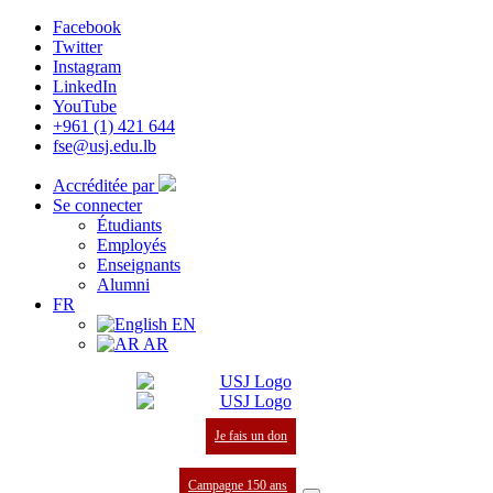
Facebook
Twitter
Instagram
LinkedIn
YouTube
+961 (1) 421 644
fse@usj.edu.lb
Accréditée par
Se connecter
Étudiants
Employés
Enseignants
Alumni
FR
EN
AR
Je fais un don
Campagne 150 ans