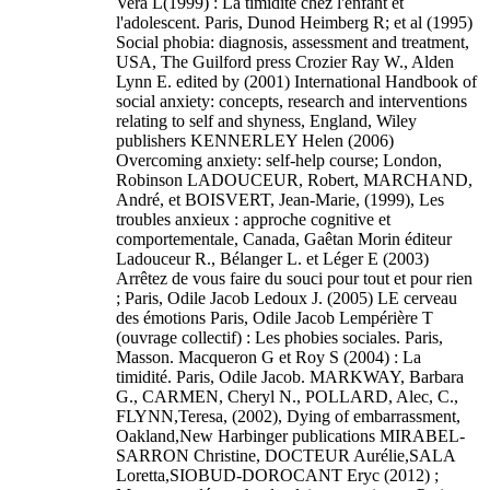
Vera L(1999) : La timidité chez l'enfant et
l'adolescent. Paris, Dunod Heimberg R; et al (1995)
Social phobia: diagnosis, assessment and treatment,
USA, The Guilford press Crozier Ray W., Alden
Lynn E. edited by (2001) International Handbook of
social anxiety: concepts, research and interventions
relating to self and shyness, England, Wiley
publishers KENNERLEY Helen (2006)
Overcoming anxiety: self-help course; London,
Robinson LADOUCEUR, Robert, MARCHAND,
André, et BOISVERT, Jean-Marie, (1999), Les
troubles anxieux : approche cognitive et
comportementale, Canada, Gaêtan Morin éditeur
Ladouceur R., Bélanger L. et Léger E (2003)
Arrêtez de vous faire du souci pour tout et pour rien
; Paris, Odile Jacob Ledoux J. (2005) LE cerveau
des émotions Paris, Odile Jacob Lempérière T
(ouvrage collectif) : Les phobies sociales. Paris,
Masson. Macqueron G et Roy S (2004) : La
timidité. Paris, Odile Jacob. MARKWAY, Barbara
G., CARMEN, Cheryl N., POLLARD, Alec, C.,
FLYNN,Teresa, (2002), Dying of embarrassment,
Oakland,New Harbinger publications MIRABEL-
SARRON Christine, DOCTEUR Aurélie,SALA
Loretta,SIOBUD-DOROCANT Eryc (2012) ;