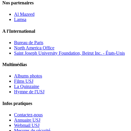
Nos partenaires
Al Mazeed
Lamsa
A l'International
Bureau de Paris
North America Office
Saint Joseph University Foundation, Beirut Inc. - États-Unis
Multimédias
Albums photos
Films USJ
La Quinzaine
Hymne de l'USJ
Infos pratiques
Contactez-nous
Annuaire USJ
Webmail USJ
Mesures de sécurité