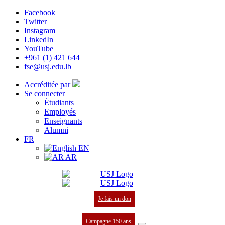
Facebook
Twitter
Instagram
LinkedIn
YouTube
+961 (1) 421 644
fse@usj.edu.lb
Accréditée par
Se connecter
Étudiants
Employés
Enseignants
Alumni
FR
EN
AR
Je fais un don
Campagne 150 ans