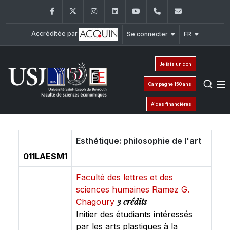
Facebook
Twitter
Instagram
LinkedIn
YouTube
+961 (1) 421 644
fse@usj.ed
Accréditée par
Se connecter
FR
Je fais un don
Campagne 150 ans
Aides financières
Esthétique: philosophie de l'art
011LAESM1
Faculté des lettres et des
sciences humaines Ramez G.
3 crédits
Chagoury
Initier des étudiants intéressés
par les arts plastiques à la