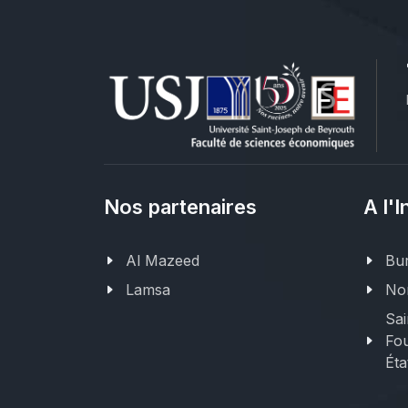
Nos partenaires
A l'I
Al Mazeed
Bur
Lamsa
Nor
Sai
Fou
Éta