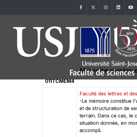
Facebook
Twitter
Instagram
Linke
Mémoire master e
011TCMEM4
Faculté des lettres et 
-Le mémoire constitue l'
et de structuration de se
terrain. Dans ce cas, le
situation donnée, en mont
accompli.