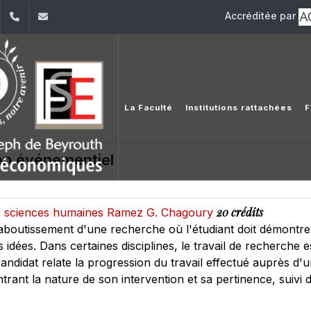
Accréditée par
dIn
YouTube
+961 (1) 421 644
fse@usj.edu.lb
La Faculté
Institutions rattachées
F
n événementiel
20 crédits
des sciences humaines Ramez G. Chagoury
aboutissement d'une recherche où l'étudiant doit démontre
s idées. Dans certaines disciplines, le travail de recherche 
 candidat relate la progression du travail effectué auprès 
rant la nature de son intervention et sa pertinence, suivi d