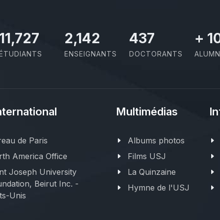
11,727
2,142
437
+
1
ÉTUDIANTS
ENSEIGNANTS
DOCTORANTS
ALUMN
nternational
Multimédias
In
eau de Paris
Albums photos
th America Office
Films USJ
nt Joseph University
La Quinzaine
ndation, Beirut Inc. -
Hymne de l'USJ
ts-Unis