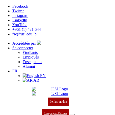
Facebook
Twitter
Instagram
LinkedIn
YouTube
+961 (1) 421 644
fse@usj.edu.lb
Accréditée par
Se connecter
Étudiants
Employés
Enseignants
Alumni
FR
EN
AR
Je fais un don
Campagne 150 ans