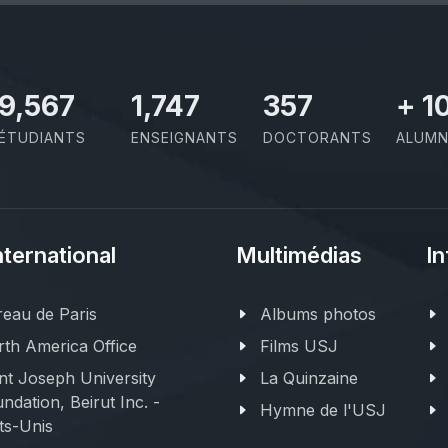
11,110
2,029
414
+
1
ÉTUDIANTS
ENSEIGNANTS
DOCTORANTS
ALUMN
nternational
Multimédias
In
eau de Paris
Albums photos
th America Office
Films USJ
nt Joseph University
La Quinzaine
ndation, Beirut Inc. -
Hymne de l'USJ
ts-Unis