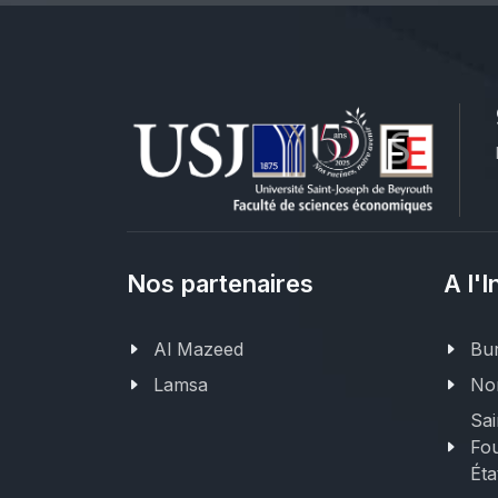
Nos partenaires
A l'I
Al Mazeed
Bur
Lamsa
Nor
Sai
Fou
Éta