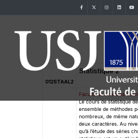
Facebook
Twitter
Instagram
Linke
Statistique 2
012STAAL2
Faculté de sciences éc
Le cours de statistique d
ensemble de méthodes per
nombreux, de même nature,
deux caractères. Au nivea
qu’à l’étude des séries ch