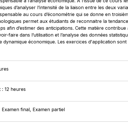
ndispensable à l’analyse économique. A l’issue de ce cours le
iques d’analyser l’intensité de la liaison entre les deux va
dispensable au cours d’économétrie qui se donne en troisiè
nologiques permet aux étudiants de reconnaitre la tendance 
s afin d’estimer des anticipations. Cette matière contrib
oir-faire dans l’utilisation et l’analyse des données statisti
dynamique économique. Les exercices d'application sont réa
ures
t : 12 heures
: Examen final, Examen partiel