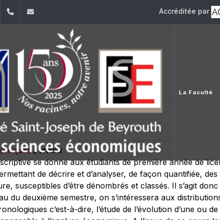
Accréditée par
dIn
YouTube
+961 (1) 421 644
fse@usj.edu.lb
La Faculté
4 crédits
onomiques
escriptive se donne aux étudiants de première année de lic
mettant de décrire et d’analyser, de façon quantifiée, d
 susceptibles d’être dénombrés et classés. Il s’agit donc d
u du deuxième semestre, on s’intéressera aux distributions 
ronologiques c’est-à-dire, l’étude de l’évolution d’une ou d