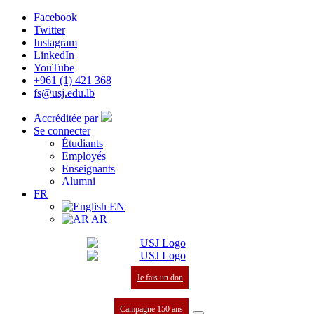
Facebook
Twitter
Instagram
LinkedIn
YouTube
+961 (1) 421 368
fs@usj.edu.lb
Accréditée par
Se connecter
Étudiants
Employés
Enseignants
Alumni
FR
EN
AR
Je fais un don
Campagne 150 ans