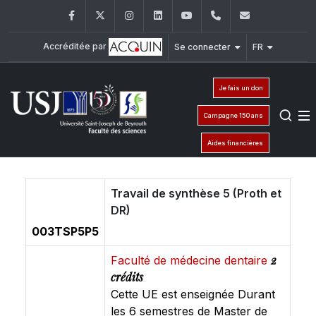
Facebook
Twitter
Instagram
LinkedIn
YouTube
+961 (1) 421 368
fs@usj.edu
Accréditée par
Se connecter
FR
Je fais un don
Campagne 150 ans
Aides financières
Travail de synthèse 5 (Proth et
DR)
003TSP5P5
2
Faculté de médecine dentaire
crédits
Cette UE est enseignée Durant
les 6 semestres de Master de