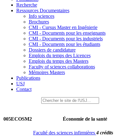
Recherche
Ressources Documentaires
Info sciences
Brochures
CMI - Cursus Master en Ingénierie
CMI - Documents pour les enseignants
CMI - Documents pour les industriels
CMI - Documents pour les étudiants
Dossiers de candidature
Emplois du temps des Licences
Emplois du temps des Masters
Faculty of sciences collaborations
Mémoires Masters
Publications
USJ
Contact
005ECOSM2
Économie de la santé
Faculté des sciences infirmières
4 crédits