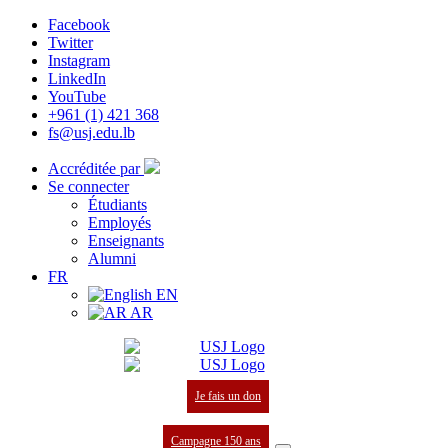
Facebook
Twitter
Instagram
LinkedIn
YouTube
+961 (1) 421 368
fs@usj.edu.lb
Accréditée par
Se connecter
Étudiants
Employés
Enseignants
Alumni
FR
EN
AR
Je fais un don
Campagne 150 ans