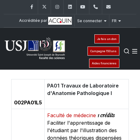
Facebook
Twitter
Instagram
LinkedIn
YouTube
+961 (1) 421 368
fs@usj.edu
Accréditée par
Se connecter
FR
Je fais un don
Campagne 150 ans
Aides financières
PA01 Travaux de Laboratoire
d'Anatomie Pathologique I
002PA01L5
1 crédits
Faculté de médecine
Faciliter l'apprentissage de
l'étudiant par l'illustration des
données théoriques dispensées