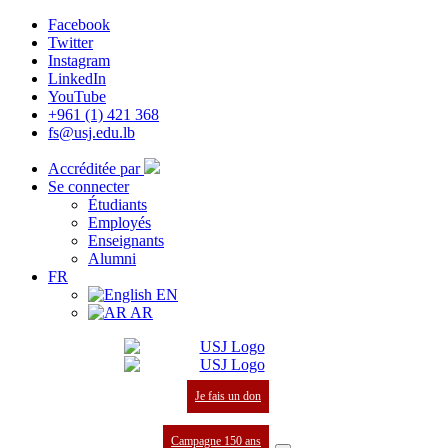
Facebook
Twitter
Instagram
LinkedIn
YouTube
+961 (1) 421 368
fs@usj.edu.lb
Accréditée par
Se connecter
Étudiants
Employés
Enseignants
Alumni
FR
EN
AR
Je fais un don
Campagne 150 ans