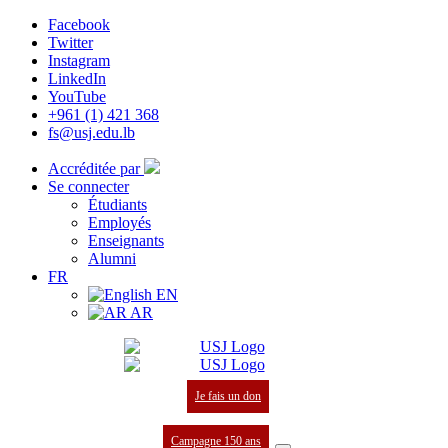
Facebook
Twitter
Instagram
LinkedIn
YouTube
+961 (1) 421 368
fs@usj.edu.lb
Accréditée par
Se connecter
Étudiants
Employés
Enseignants
Alumni
FR
EN
AR
Je fais un don
Campagne 150 ans