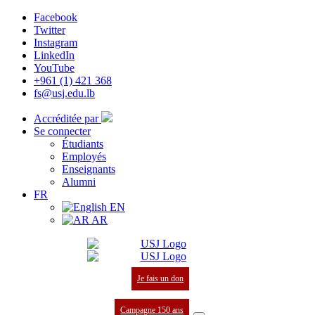
Facebook
Twitter
Instagram
LinkedIn
YouTube
+961 (1) 421 368
fs@usj.edu.lb
Accréditée par
Se connecter
Étudiants
Employés
Enseignants
Alumni
FR
EN
AR
Je fais un don
Campagne 150 ans