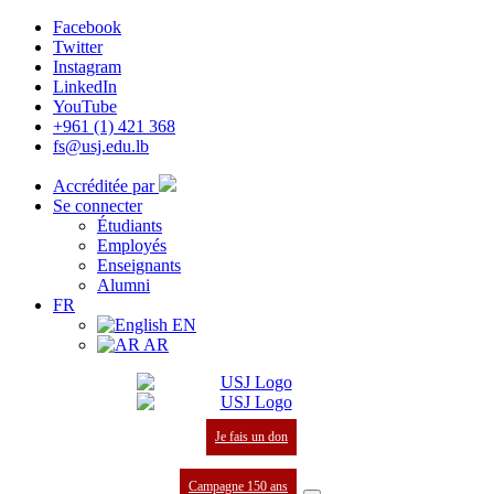
Facebook
Twitter
Instagram
LinkedIn
YouTube
+961 (1) 421 368
fs@usj.edu.lb
Accréditée par
Se connecter
Étudiants
Employés
Enseignants
Alumni
FR
EN
AR
Je fais un don
Campagne 150 ans