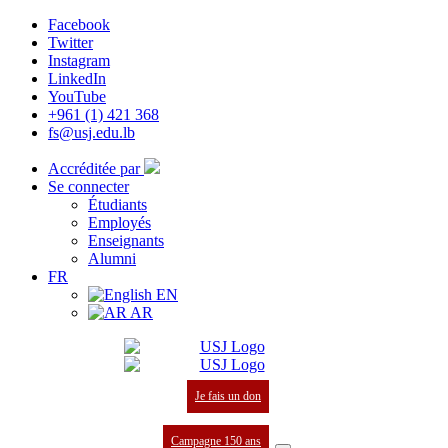
Facebook
Twitter
Instagram
LinkedIn
YouTube
+961 (1) 421 368
fs@usj.edu.lb
Accréditée par
Se connecter
Étudiants
Employés
Enseignants
Alumni
FR
EN
AR
Je fais un don
Campagne 150 ans